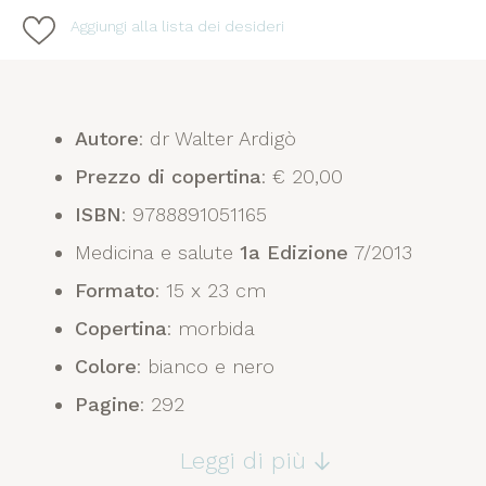
Aggiungi alla lista dei desideri
Autore
: dr Walter Ardigò
Prezzo di copertina
: € 20,00
ISBN
: 9788891051165
Medicina e salute
1a Edizione
7/2013
Formato
: 15 x 23 cm
Copertina
: morbida
Colore
: bianco e nero
Pagine
: 292
Leggi di più