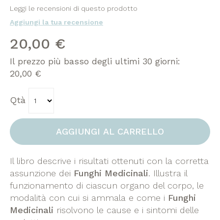
galleria
100
100
% of
Leggi le recensioni di questo prodotto
di
Aggiungi la tua recensione
immagini
20,00 €
Il prezzo più basso degli ultimi 30 giorni:
20,00 €
Qtà
AGGIUNGI AL CARRELLO
Il libro descrive i risultati ottenuti con la corretta
assunzione dei
Funghi Medicinali
. Illustra il
funzionamento di ciascun organo del corpo, le
modalità con cui si ammala e come i
Funghi
Medicinali
risolvono le cause e i sintomi delle