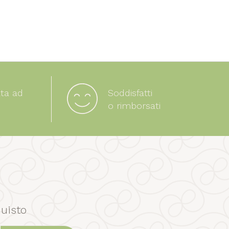
ata ad
Soddisfatti
o rimborsati
uisto