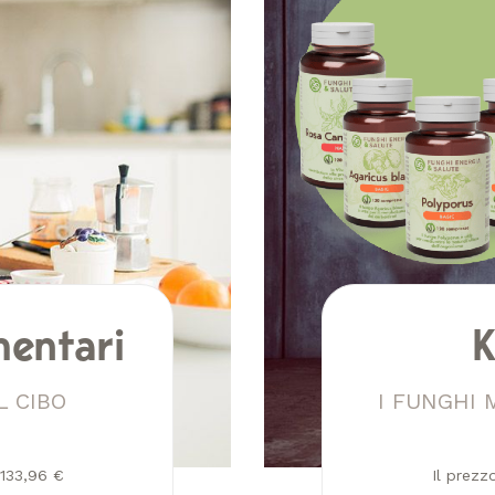
mentari
K
L CIBO
I FUNGHI 
 133,96 €
Il prezz