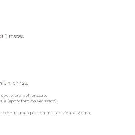
di 1 mese.
 il n. 57726.
 sporoforo polverizzato.
le (sporoforo polverizzato).
cere in una o più somministrazioni al giorno.