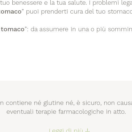
l tuo benessere e la tua salute. I problemi 
Stomaco
” puoi prenderti cura del tuo stomaco
Stomaco
”: da assumere in una o più somminis
on contiene né glutine né, è sicuro, non caus
eventuali terapie farmacologiche in atto.
Leggi di più