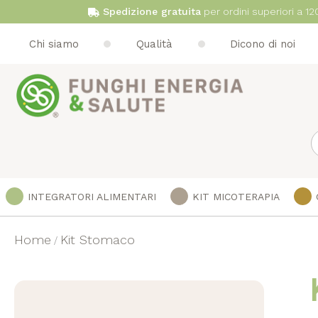
Spedizione gratuita
per ordini superiori a 12
Chi siamo
Qualità
Dicono di noi
S
INTEGRATORI ALIMENTARI
KIT MICOTERAPIA
Home
Kit Stomaco
Vai
alla