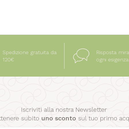
Spedizione gratuita da
Risposta mir
120€
ogni esigenza
Iscriviti alla nostra Newsletter
ttenere subito
uno sconto
sul tuo primo acq