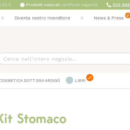
0,00 €
Prodotti naturali
certificati veganOK
030 988
Diventa nostro rivenditore
News & Press
earch
COSMETICA DOTT.SSA ARDIGÒ
LIBRI
Kit Stomaco