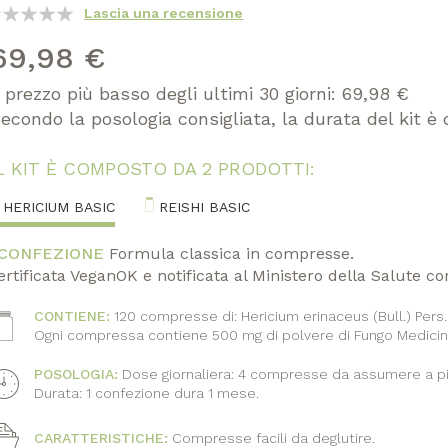
lutazione:
Lascia una recensione
100
of
69,98 €
l prezzo più basso degli ultimi 30 giorni: 69,98 €
econdo la posologia consigliata, la durata del kit è 
L KIT È COMPOSTO DA 2 PRODOTTI:
HERICIUM BASIC
REISHI BASIC
 CONFEZIONE
Formula classica in compresse.
ertificata VeganOK e notificata al Ministero della Salute con
CONTIENE:
120 compresse di: Hericium erinaceus (Bull.) Pers.
cona
Ogni compressa contiene 500 mg di polvere di Fungo Medicina
POSOLOGIA:
Dose giornaliera: 4 compresse da assumere a pia
Durata: 1 confezione dura 1 mese.
cona
CARATTERISTICHE:
Compresse facili da deglutire.