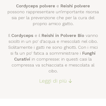
Cordyceps polvere
e
Reishi polvere
possono rappresentare un’importante risorsa
sia per la prevenzione che per la cura del
proprio amico gatto.
Il
Cordyceps
e il
Reishi in Polvere Bio
vanno
sciolti in un po' d’acqua e mescolati nel cibo.
Solitamente i gatti ne sono ghiotti. Con i mici
si fa un po’ fatica a somministrare i
Funghi
Curativi
in compresse: in questi casi la
compressa va schiacciata e mescolata al
cibo.
Leggi di più
Per quanto riguarda il dosaggio, si consiglia di
utilizzare: Cordyceps polvere 1 cucchiaino da
caffè/al giorno e Reishi polvere 1 cucchiaino
da caffè/al giorno mescolati al cibo da