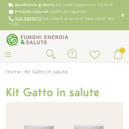
Spedizione gratuita
per ordini superiori a 120,00 €
Prodotti naturali
certificati veganOK
030 9881073
Dal Lunedì al Venerdì dalle 09:00 alle
17:30
Sa
al
Ca
Search
co
Home
Kit Gatto in salute
Kit Gatto in salute
Vai
alla
fine
della