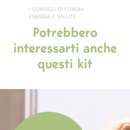
distribuire nei pasti principali.
I CONSIGLI DI FUNGHI
Il “
Kit Gatto in Salute
”, pratico ed efficace,
ENERGIA E SALUTE
non contiene né glutine né lattosio, è sicuro,
Potrebbero
non causa effetti collaterali ed è compatibile
con eventuali terapie farmacologiche in atto.
interessarti anche
questi kit