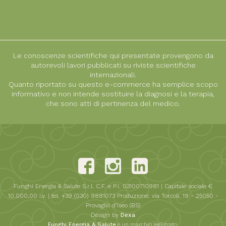
Le conoscenze scientifiche qui presentate provengono da
autorevoli lavori pubblicati su riviste scientifiche
internazionali.
Quanto riportato su questo e-commerce ha semplice scopo
informativo e non intende sostituire la diagnosi e la terapia,
che sono atti di pertinenza del medico.
Funghi Energia & Salute S.r.l. C.F. e P.I. 03100710981 | Capitale sociale €
10.000,00 i.v. | tel. +39 (030) 9881073 Produzione: via Torcoli, 19 - 25050 -
Provaglio d’Iseo (BS)
Design by
Dexa
Funghi Energia & Salute
è un marchio registrato.