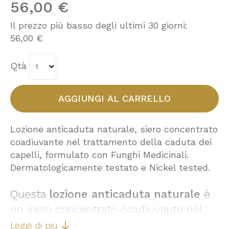
immagini
56,00 €
Il prezzo più basso degli ultimi 30 giorni:
56,00 €
Qtà
AGGIUNGI AL CARRELLO
Lozione anticaduta naturale, siero concentrato
coadiuvante nel trattamento della caduta dei
capelli, formulato con Funghi Medicinali.
Dermatologicamente testato e Nickel tested.
Questa
lozione anticaduta naturale
è
un siero concentrato coadiuvante nel
trattamento della caduta dei capelli,
Leggi di più