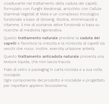
coadiuvante nel trattamento della caduta dei capelli,
Vitamine. Questo mix di sostanze attive
formulato con Funghi Medicinali, arricchito con Cellule
funzionali si basa su ricerche di
Staminali Vegetali di Mela e un complesso tricologico
funzionale a base di Ginseng, Biotina, Amminoacidi e
medicina rigenerativa.
Vitamine. Il mix di sostanze attive funzionali si basa su
Adatto a tutti i tipi di cute.
ricerche di medicina rigenerativa.
Questo
trattamento naturale
previene la
caduta dei
capelli
e favorisce la crescita e la ricrescita di capelli sia
vecchi che nuovi. Inoltre, esercita un’azione antietà.
Questo
trattamento anticaduta naturale
presenta una
texture liquida, che non lascia traccia.
Fiale di vetro e packaging in carta riciclata e a sua volta
riciclabile.
Ogni componente del prodotto è riciclabile e progettato
per rispettare appieno l’ecosistema.