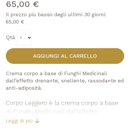
immagini
65,00 €
Il prezzo più basso degli ultimi 30 giorni:
65,00 €
Qtà
AGGIUNGI AL CARRELLO
Crema corpo a base di Funghi Medicinali
dall’effetto drenante, snellente, rassodante ed
anti-adiposità.
Corpo Leggero è la crema corpo a base
di Funghi Medicinali dall’effetto
drenante, snellente, rassodante ed anti-
Leggi di più
adiposità. Questo prodotto appartiene