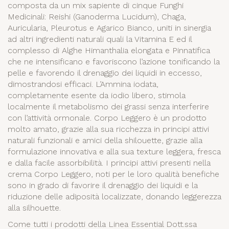
composta da un mix sapiente di cinque Funghi
inizia una nuova vita.
Medicinali: Reishi (Ganoderma Lucidum), Chaga,
Auricularia, Pleurotus e Agarico Bianco, uniti in sinergia
ad altri ingredienti naturali quali la Vitamina E ed il
complesso di Alghe Himanthalia elongata e Pinnatifica
che ne intensificano e favoriscono l’azione tonificando la
pelle e favorendo il drenaggio dei liquidi in eccesso,
dimostrandosi efficaci. L’Ammina iodata,
completamente esente da iodio libero, stimola
localmente il metabolismo dei grassi senza interferire
con l’attività ormonale. Corpo Leggero è un prodotto
molto amato, grazie alla sua ricchezza in principi attivi
naturali funzionali e amici della shilouette, grazie alla
formulazione innovativa e alla sua texture leggera, fresca
e dalla facile assorbibilità. I principi attivi presenti nella
crema Corpo Leggero, noti per le loro qualità benefiche
sono in grado di favorire il drenaggio dei liquidi e la
riduzione delle adiposità localizzate, donando leggerezza
alla silhouette.
Come tutti i prodotti della Linea Essential Dott.ssa