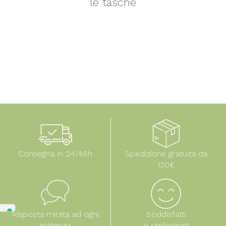
le tasche
Consegna in 24/48h
Spedizione gratuita da
120€
Risposta mirata ad ogni
Soddisfatti
esigenza
o rimborsati