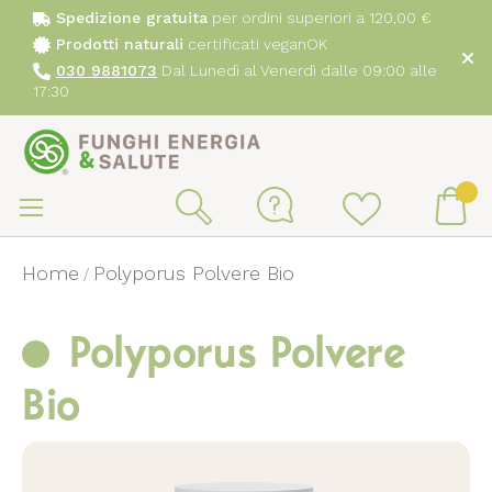
Spedizione gratuita
per ordini superiori a 120,00 €
Prodotti naturali
certificati veganOK
030 9881073
Dal Lunedì al Venerdì dalle 09:00 alle
17:30
Sa
al
Ca
Search
co
Home
Polyporus Polvere Bio
Polyporus Polvere
Bio
Vai
alla