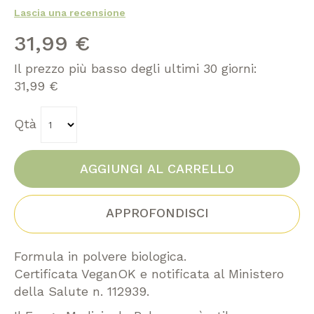
galleria
0
100
% of
Lascia una recensione
di
immagini
31,99 €
Il prezzo più basso degli ultimi 30 giorni:
31,99 €
Qtà
AGGIUNGI AL CARRELLO
APPROFONDISCI
Formula in polvere biologica.
Certificata VeganOK e notificata al Ministero
della Salute n. 112939.