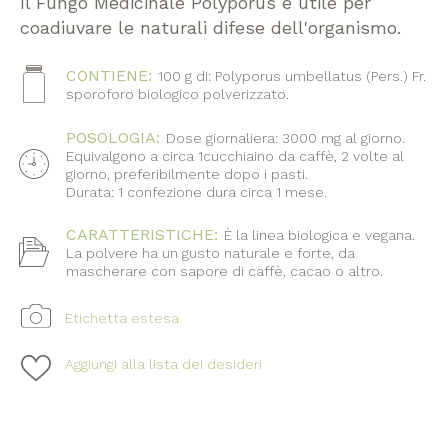
Il Fungo Medicinale Polyporus è utile per
coadiuvare le naturali difese dell'organismo.
CONTIENE:
Icona
100 g di: Polyporus umbellatus (Pers.) Fr.
sporoforo biologico polverizzato.
POSOLOGIA:
Dose giornaliera: 3000 mg al giorno.
Equivalgono a circa 1cucchiaino da caffè, 2 volte al
giorno, preferibilmente dopo i pasti.
Durata: 1 confezione dura circa 1 mese.
CARATTERISTICHE:
È la linea biologica e vegana.
Icona
La polvere ha un gusto naturale e forte, da
mascherare con sapore di caffè, cacao o altro.
Etichetta estesa
Aggiungi alla lista dei desideri